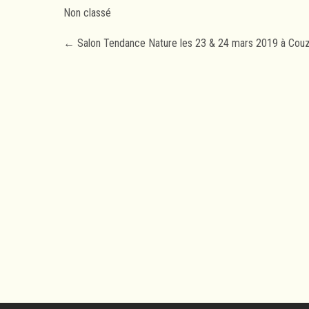
Non classé
Post
←
Salon Tendance Nature les 23 & 24 mars 2019 à Couz
navigation