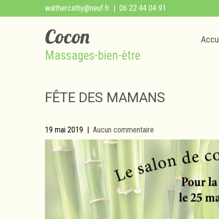
walthercathy@neuf.fr
| 06 22 44 04 91
Cocon
Accu
Massages-bien-être
FÊTE DES MAMANS
19 mai 2019
|
Aucun commentaire