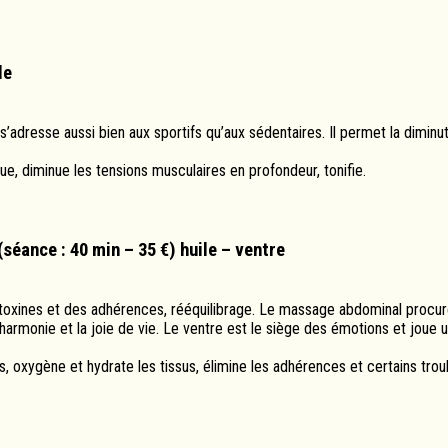
le
dresse aussi bien aux sportifs qu’aux sédentaires. Il permet la diminu
e, diminue les tensions musculaires en profondeur, tonifie.
éance : 40 min – 35 €) huile – ventre
toxines et des adhérences, rééquilibrage. Le massage abdominal procu
 l’harmonie et la joie de vie. Le ventre est le siège des émotions et joue 
, oxygène et hydrate les tissus, élimine les adhérences et certains trou