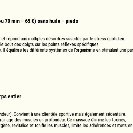
ou 70 min – 65 €) sans huile – pieds
s et répond aux multiples désordres suscités par le stress quotidien.
 bout des doigts sur les points réflexes spécifiques.
nes. Il équilibre les différents systèmes de l’organisme en stimulant une par
rps entier
ondeur). Convient à une clientèle sportive mais également sédentaire.
drainage des muscles en profondeur. Ce massage élimine les toxines,
ène, revitalise et tonifie les muscles, limite les adhérences et mets en