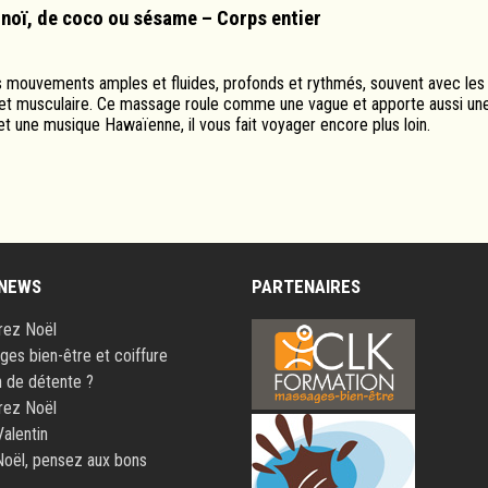
onoï, de coco ou sésame – Corps entier
es mouvements amples et fluides, profonds et rythmés, souvent avec les
laire et musculaire. Ce massage roule comme une vague et apporte aussi un
et une musique Hawaïenne, il vous fait voyager encore plus loin.
 NEWS
PARTENAIRES
rez Noël
es bien-être et coiffure
 de détente ?
rez Noël
Valentin
oël, pensez aux bons