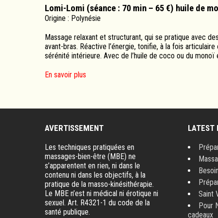
Lomi-Lomi (séance : 70 min – 65 €) huile de m
Origine : Polynésie
Massage relaxant et structurant, qui se pratique avec d
avant-bras. Réactive l’énergie, tonifie, à la fois articu
sérénité intérieure. Avec de l’huile de coco ou du monoï 
En savoir plus
AVERTISSEMENT
LATEST
Les techniques pratiquées en
Prépa
massages-bien-être (MBE) ne
Massag
s’apparentent en rien, ni dans le
Besoin
contenu ni dans les objectifs, à la
Prépa
pratique de la masso-kinésithérapie.
Le MBE n’est ni médical ni érotique ni
Saint 
sexuel. Art. R4321-1 du code de la
Pour N
santé publique.
cadeaux