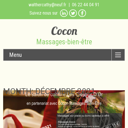
walthercathy@neuf.fr
| 06 22 44 04 91
Suivez-nous sur
Cocon
Massages-bien-être
Menu
MONTH:
DÉCEMBRE 2021