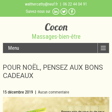
walthercathy@neuf.fr
| 06 22 44 04 91
Suivez-nous sur
Cocon
Massages-bien-être
Menu
POUR NOËL, PENSEZ AUX BONS
CADEAUX
15 décembre 2019
|
Aucun commentaire