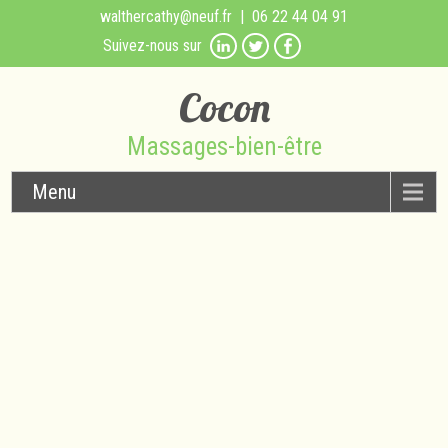
walthercathy@neuf.fr
| 06 22 44 04 91
Suivez-nous sur
Cocon
Massages-bien-être
Menu