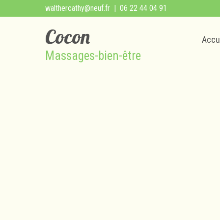
walthercathy@neuf.fr
| 06 22 44 04 91
Cocon
Accu
Massages-bien-être